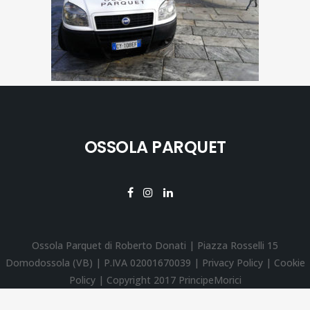
OSSOLA PARQUET
Ossola Parquet di Roberto Donati | Piazza Rosselli 15
Domodossola (VB) | P.IVA 02001670039 |
Privacy Policy
|
Cookie
Policy
| Copyright 2017
PrincipeMorici